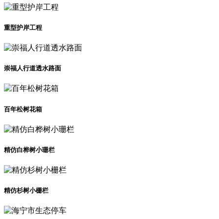
重型护岸工程
崇福人行道透水路面
百年松树花箱
精仿白桦树小珊栏
精仿杉树小栅栏